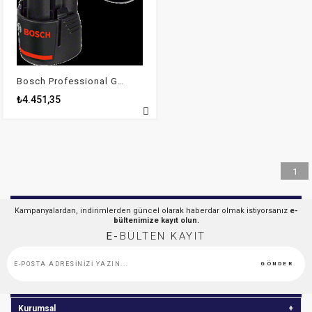
Bosch Professional GBA 12V 3,0 Ah Li-on Akü
₺4.451,35
1
Kampanyalardan, indirimlerden güncel olarak haberdar olmak istiyorsanız
e-
bültenimize kayıt olun.
E-
BÜLTEN KAYIT
GÖNDER
Kurumsal