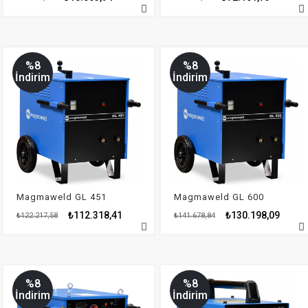
%8
%8
İndirim
İndirim
Magmaweld GL 451
Magmaweld GL 600
₺112.318,41
₺130.198,09
₺122.217,58
₺141.678,84
%8
%8
İndirim
İndirim