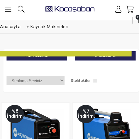
0
Anasayfa
>
Kaynak Makineleri
FILTRELEME
SIRALAMA
Stoktakiler
%8
%7
İndirim
İndirim