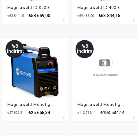
Magmaweld ID 350 E
Magmaweld ID 400 E
₺58.669,00
₺63.844,15
₺63.844,15
₺69.486,00
%8
%8
İndirim
İndirim
Magmaweld Monotig 160i Basic
Magmaweld Monotig 220ip AC/DC
₺25.668,34
₺103.534,14
₺27.825,51
₺112.785,11