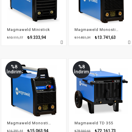
Magmaweld Ministick
Magmaweld Monostick 165i
₺9.333,94
₺13.741,63
₺10.111,77
₺14.851,34
%8
%8
İndirim
İndirim
Magmaweld Monostick 200i
Magmaweld TD 355
₺15.063,94
₺72.161,73
₺16.391,44
₺78.560,66