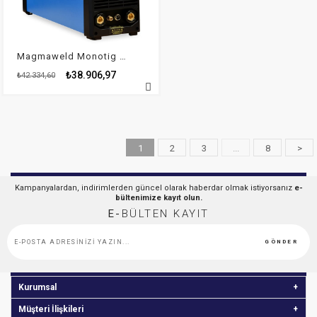
Magmaweld Monotig 200 I
₺38.906,97
₺42.334,60
1
2
3
...
8
>
Kampanyalardan, indirimlerden güncel olarak haberdar olmak istiyorsanız
e-
bültenimize kayıt olun.
E-
BÜLTEN KAYIT
GÖNDER
Kurumsal
Müşteri İlişkileri