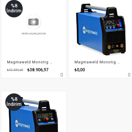
%8
İndirim
Magmaweld Monotig 160i
Magmaweld Monotig 160 IP
₺38.906,97
₺0,00
₺42.334,60
%8
İndirim