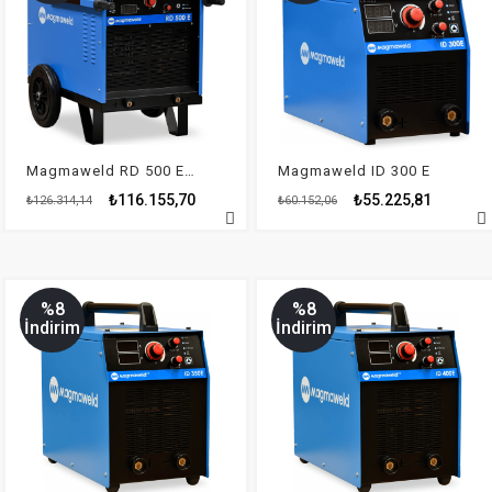
Magmaweld RD 500 E - Tristör Kontrollü
Magmaweld ID 300 E
₺116.155,70
₺55.225,81
₺126.314,14
₺60.152,06
%8
%8
İndirim
İndirim