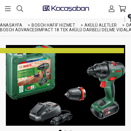
0
ANASAYFA
>
BOSCH HAFIF HIZMET
>
AKÜLÜ ALETLER
>
D
BOSCH ADVANCEDIMPACT 18 TEK AKÜLÜ DARBELI DELME VIDALAMA