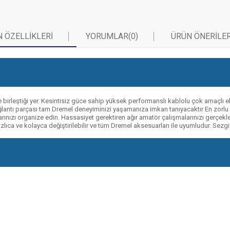
 ÖZELLIKLERI
YORUMLAR
(0)
ÜRÜN ÖNERILER
birleştiği yer. Kesintisiz güce sahip yüksek performanslı kablolu çok amaçlı
antı parçası tam Dremel deneyiminizi yaşamanıza imkan tanıyacaktır En zorlu işle
alarınızı organize edin. Hassasiyet gerektiren ağır amatör çalışmalarınızı ge
lıca ve kolayca değiştirilebilir ve tüm Dremel aksesuarları ile uyumludur. Sezgi