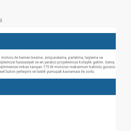
I
 el motoru ile hemen kesme, zımparalama, parlatma, taşlama ve
rinize hassasiyet ve en yaratıcı projelerinize kolaylık getirin. Geniş
rçekleştirmenize imkan tanıyan 175 W motorun maksimum kablolu gücünü
sel buton yerleşimi ve lastik yumuşak kavraması ile zorlu